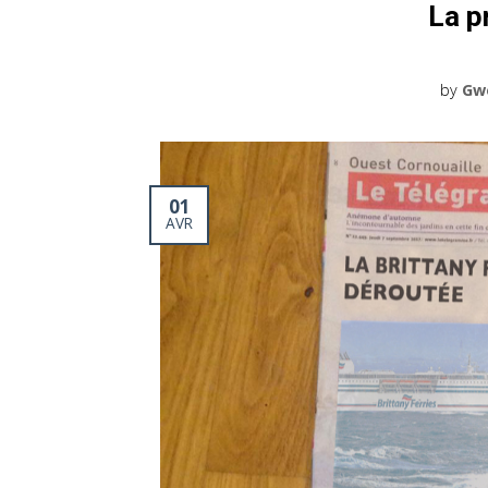
La p
by
Gw
01
AVR