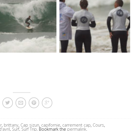
r
,
brittany
,
Cap sizun
,
capifornie
,
carrement cap
,
Cours
,
'avril
,
Surf
,
Surf Trip
. Bookmark the
permalink
.