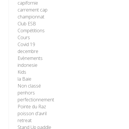
capifornie
carrement cap
championnat
Club ESB
Compétitions
Cours
Covid 19
decembre
Evènements
indonesie
Kids
la Baie
Non classé
penhors
perfectionnement
Pointe du Raz
poisson d'avril
retreat
Stand Up paddle