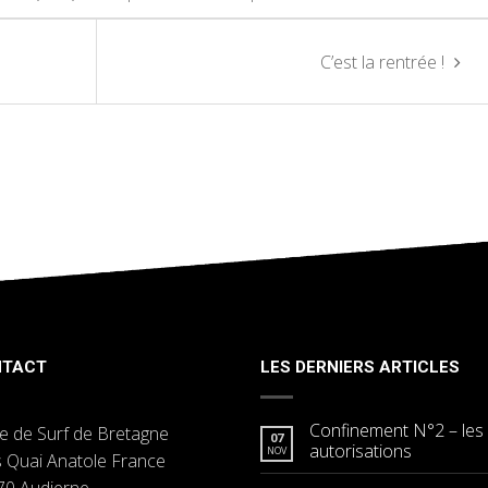
C’est la rentrée !
NTACT
LES DERNIERS ARTICLES
Confinement N°2 – les
e de Surf de Bretagne
07
autorisations
NOV
s Quai Anatole France
70 Audierne