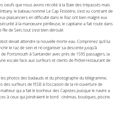
es oeufs que nous avons récolté à la Baie des trépassés mais
rittany. le bateau nommé Le Cap Finistère, s’est vu contraint de
eux plaisanciers en difficulté dans le Raz ont bien malgré eux
 sécurité à la manœuvre périlleuse, le capitaine a fait route dans
’île de Sein, tout s’est bien déroulé.
bot devait attendre la nouvelle morte eau. Comprenez qu’il lui
anchir le raz de sein et ré-organiser sa descente jusqu’à
e de Portsmouth à Santander avec près de 1595 passagers, la
ne escale face aux surfeurs et clients de l’hôtel-restaurant de
s les photos des badauds et du photographe du télégramme,
 des surfeurs de l’ESB à l’occasion de la ré-ouverture de
 malheur qui a fait le bonheur des Capistes puisque le navire a
s à ceux qui joindraient le bord : cinémas, boutiques, piscine.