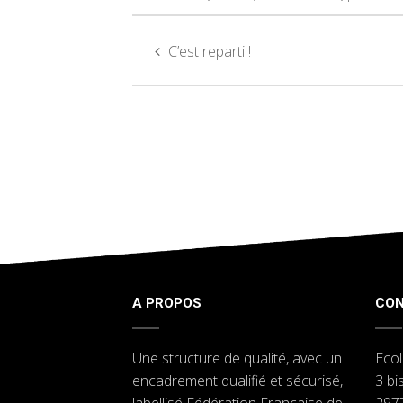
C’est reparti !
A PROPOS
CO
Une structure de qualité, avec un
Ecol
encadrement qualifié et sécurisé,
3 bi
labellisé Fédération Française de
297