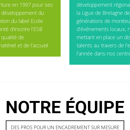
rture en 1997 pour ses
développement régiona
e développement du
la Ligue de Bretagne de
ution du label Ecole
générations de moniteurs
nté d’inscrire l’ESB
d’événements locaux, n
 qualité de
mettant en place un dis
tériel et de l’accueil.
talents au travers de 
l’année dans nos centr
NOTRE ÉQUIPE
DES PROS POUR UN ENCADREMENT SUR MESURE