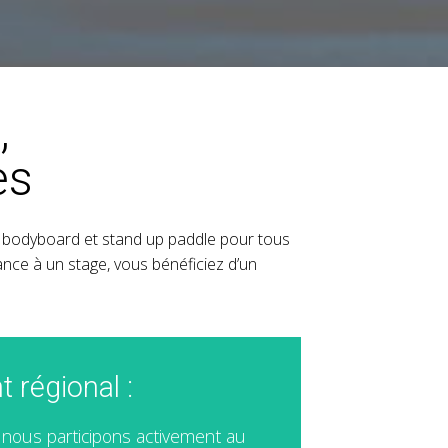
,
es
rf, bodyboard et stand up paddle pour tous
ance à un stage, vous bénéficiez d’un
 régional :
 nous participons activement au