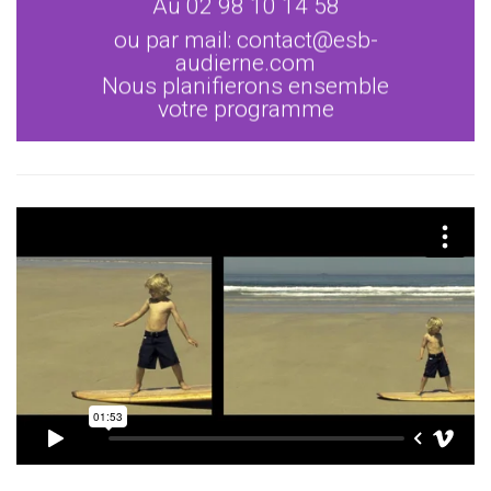
Au 02 98 10 14 58
ou par mail: contact@esb-
audierne.com
Nous planifierons ensemble
votre programme