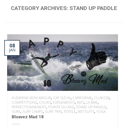
CATEGORY ARCHIVES:
STAND UP PADDLE
08
JAN
,
,
,
,
AUDIERNE MON AMOUR
CAP SIZUN
CAPIFORNIE
CLUB ESB
,
,
,
,
,
COMPÉTITIONS
COURS
EVÈNEMENTS
KIDS
LA BAIE
,
,
,
PERFECTIONNEMENT
POINTE DU RAZ
STAND UP PADDLE
,
,
,
,
,
SURF
SURF CAMPS
SURF TRIP
TEXTILE
WETSUITS
YOGA
Bloavez Mad 18