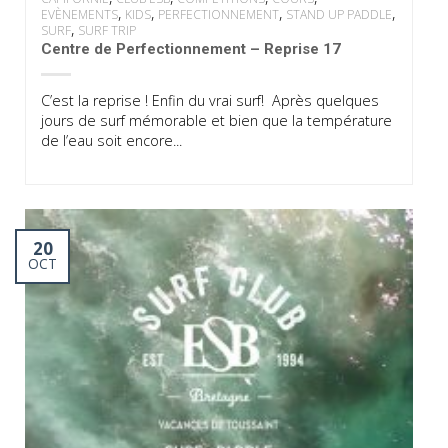
,
,
,
,
EVÈNEMENTS
KIDS
PERFECTIONNEMENT
STAND UP PADDLE
,
SURF
SURF TRIP
Centre de Perfectionnement – Reprise 17
C’est la reprise ! Enfin du vrai surf! Après quelques
jours de surf mémorable et bien que la température
de l’eau soit encore...
20
OCT