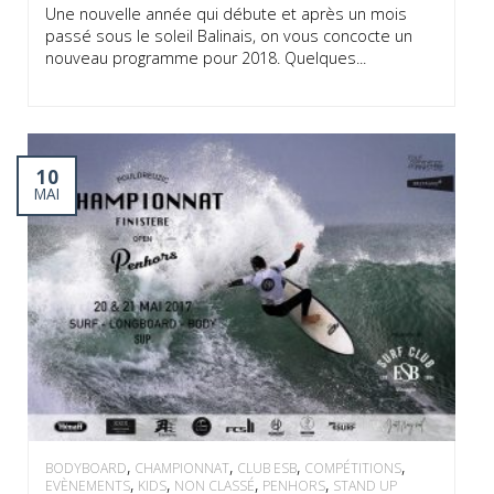
Une nouvelle année qui débute et après un mois
passé sous le soleil Balinais, on vous concocte un
nouveau programme pour 2018. Quelques...
10
MAI
,
,
,
,
BODYBOARD
CHAMPIONNAT
CLUB ESB
COMPÉTITIONS
,
,
,
,
EVÈNEMENTS
KIDS
NON CLASSÉ
PENHORS
STAND UP