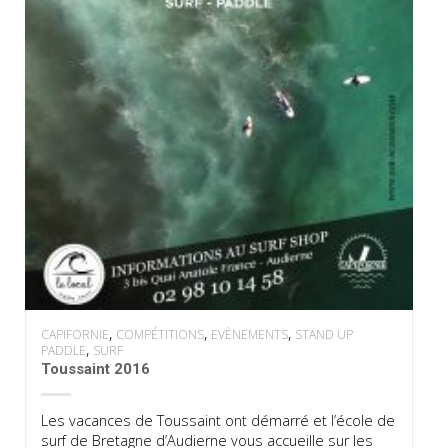
,
,
,
CAPIFORNIE
COMPÉTITIONS
EVÈNEMENTS
STAND UP
,
PADDLE
SURF
Toussaint 2016
Les vacances de Toussaint ont démarré et l’école de
surf de Bretagne d’Audierne vous accueille sur les