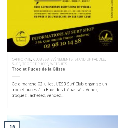
,
,
,
,
CAPIFORNIE
CLUB ESB
EVÈNEMENTS
STAND UP PADDLE
,
,
SURF
TROC ET PUCES
WETSUITS
Troc et Puces de la Glisse
Ce dimanche 02 juillet , L’ESB Surf Club organise un
troc et puces à la Baie des trépassés. Venez,
troquez , achetez, vendez...
16