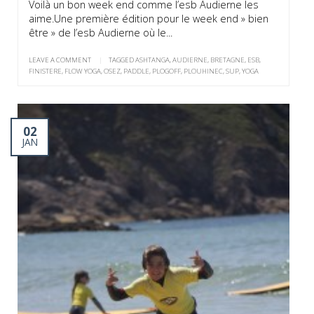
Voilà un bon week end comme l’esb Audierne les
aime.Une première édition pour le week end » bien
être » de l’esb Audierne où le...
LEAVE A COMMENT
|
TAGGED
ASHTANGA
,
AUDIERNE
,
BRETAGNE
,
ESB
,
FINISTERE
,
FLOW YOGA
,
OSEZ
,
PADDLE
,
PLOGOFF
,
PLOUHINEC
,
SUP
,
YOGA
02
JAN