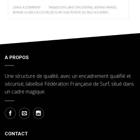
LEAVE A COMMENT
|
TAGGED
2016
,
BAIE D'AUDIERNE
,
BONNE ANNÉE
,
BONNE HUMEUR
,
COURS DE SURF
,
ESB
,
POINTE DU RAZ
,
SOURIRES
A PROPOS
Une structure de qualité, avec un encadrement qualifié et
sécurisé, labellisé Fédération Française de Surf, situé dans
un cadre magique.
CONTACT