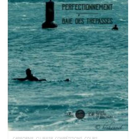
,
,
,
,
CAPIFORNIE
CLUB ESB
COMPÉTITIONS
COURS