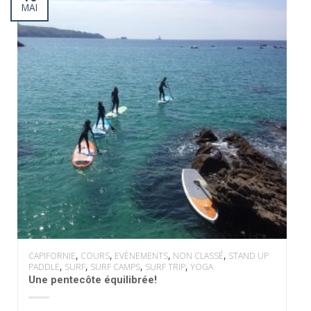
MAI
,
,
,
,
CAPIFORNIE
COURS
EVÈNEMENTS
NON CLASSÉ
STAND UP
,
,
,
,
PADDLE
SURF
SURF CAMPS
SURF TRIP
YOGA
Une pentecôte équilibrée!