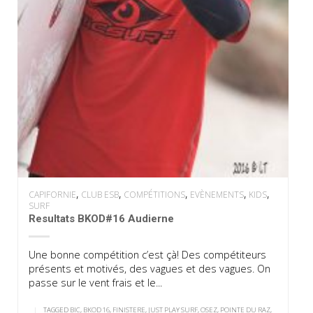
,
,
,
,
,
CAPIFORNIE
CLUB ESB
COMPÉTITIONS
EVÈNEMENTS
KIDS
SURF
Resultats BKOD#16 Audierne
Une bonne compétition c’est çà! Des compétiteurs
présents et motivés, des vagues et des vagues. On
passe sur le vent frais et le...
|
TAGGED
BIC
,
BKOD 16
,
FINISTERE
,
JUST PLAY SURF
,
OSEZ
,
POINTE DU RAZ
,