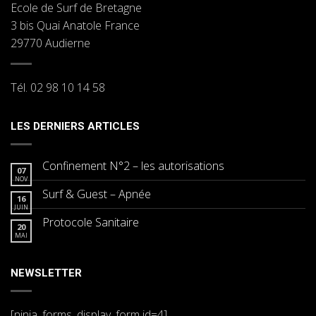
Ecole de Surf de Bretagne
3 bis Quai Anatole France
29770 Audierne
Tél. 02 98 10 14 58
LES DERNIERS ARTICLES
Confinement N°2 – les autorisations
07
NOV
Surf & Guest – Apnée
16
JUIN
Protocole Sanitaire
20
MAI
NEWSLETTER
[ninja_forms_display_form id=4]