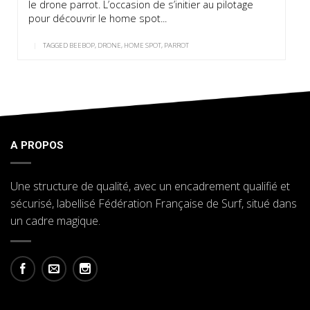
le drone parrot. L’occasion de s’initier au pilotage
pour découvrir le home spot...
|
TAGGED
BEEBOP
,
DRONE
,
HOME SPOT
,
PARROT
A PROPOS
Une structure de qualité, avec un encadrement qualifié et
sécurisé, labellisé Fédération Française de Surf, situé dans
un cadre magique.