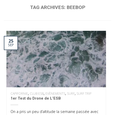
TAG ARCHIVES:
BEEBOP
25
SEP
,
,
,
,
CAPIFORNIE
CLUB ESB
EVÈNEMENTS
SURF
SURF TRIP
1er Test du Drone de L’ESB
On a pris un peu d’altitude la semaine passée avec