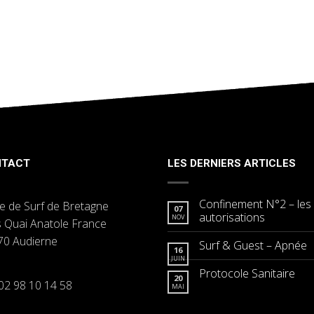
NTACT
LES DERNIERS ARTICLES
Confinement N°2 – les
e de Surf de Bretagne
07
autorisations
NOV
s Quai Anatole France
70 Audierne
Surf & Guest – Apnée
16
JUIN
Protocole Sanitaire
20
 02 98 10 14 58
MAI