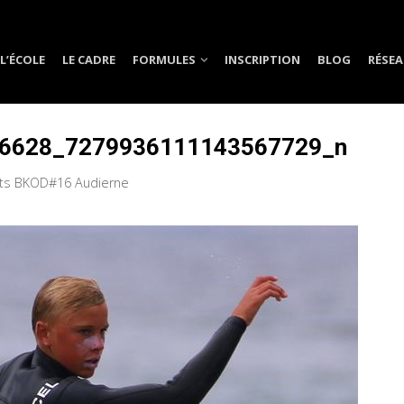
L’ÉCOLE
LE CADRE
FORMULES
INSCRIPTION
BLOG
RÉSEA
6628_7279936111143567729_n
ats BKOD#16 Audierne