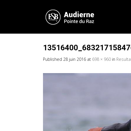
13516400_68321715847
Published
28 juin 2016
at
698 × 960
in
Result