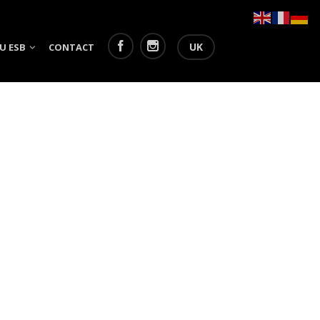
UK
U ESB
CONTACT